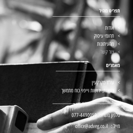
תפריט מהיר
אודות
תחומי עיסוק
מהעיתונות
צור קשר
מאמרים
עו"ד מקרקעין
צוואות, ירושות וייפוי כוח מתמשך
טלפון משרד:
077-4490059
מייל :
office@adveg.co.il