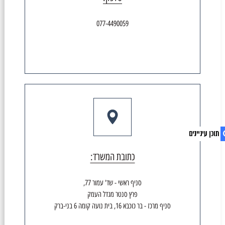
סמן קישורים
font_download
077-4490059
לאפס את כל האפשרויות
cached
כתובת המשרד:
1. צור קשר
סניף ראשי - שד' עמור 77,
2. סרגל נגישות
פרץ סנטר מגדל העמק
סניף מרכז - בר כוכבא 16, בית נועה קומה 6 בני-ברק