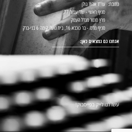
כתובת:
עו''ד אהוד גולן
סניף ראשי - שד' עמור 77,
פרץ סנטר מגדל העמק
סניף מרכז - בר כוכבא 16, בית נועה קומה 6 בני-ברק
אנחנו גם נמצאים כאן:
עשו לנו לייק בפייסבוק!