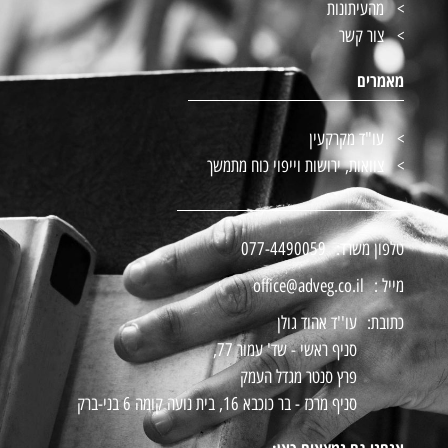
מהעיתונות
צור קשר
מאמרים
עו"ד מקרקעין
צוואות, ירושות וייפוי כוח מתמשך
טלפון משרד:
077-4490059
מייל :
office@adveg.co.il
כתובת:
עו''ד אהוד גולן
סניף ראשי - שד' עמור 77,
פרץ סנטר מגדל העמק
סניף מרכז - בר כוכבא 16, בית נועה קומה 6 בני-ברק
אנחנו גם נמצאים כאן: