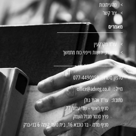
מהעיתונות
צור קשר
מאמרים
עו"ד מקרקעין
צוואות, ירושות וייפוי כוח מתמשך
טלפון משרד:
077-4490059
מייל :
office@adveg.co.il
כתובת:
עו''ד אהוד גולן
סניף ראשי - שד' עמור 77,
פרץ סנטר מגדל העמק
סניף מרכז - בר כוכבא 16, בית נועה קומה 6 בני-ברק